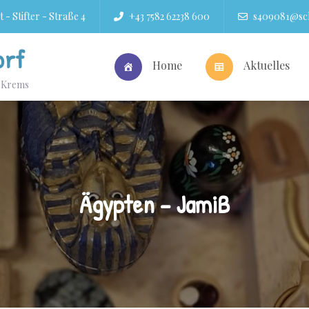
 - Stifter - Straße 4
+43 7582 62238 600
s409081@sch
orf
Home
Aktuelles
r Krems
Ägypten – JamiB