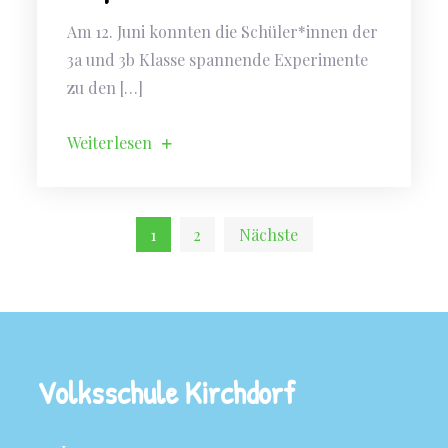
Am 12. Juni konnten die Schüler*innen der
3a und 3b Klasse spannende Experimente
zu den […]
Weiterlesen
1
2
Nächste
Seitennummerierung
der
Beiträge
Volksschule Kirchdorf