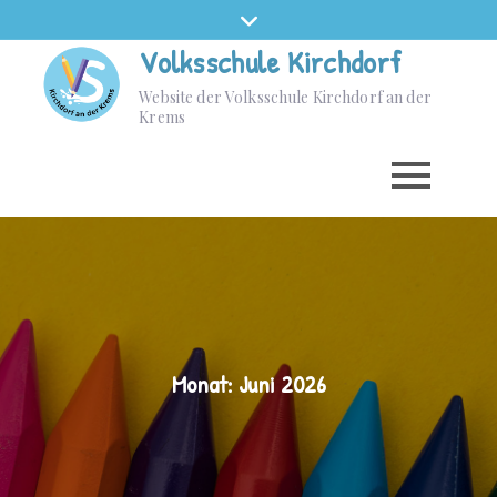
Skip
to
Volksschule Kirchdorf
content
Website der Volksschule Kirchdorf an der
Krems
Monat:
Juni 2026