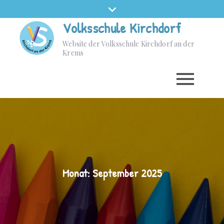
Skip
to
Volksschule Kirchdorf
content
Website der Volksschule Kirchdorf an der
Krems
Monat:
September 2025