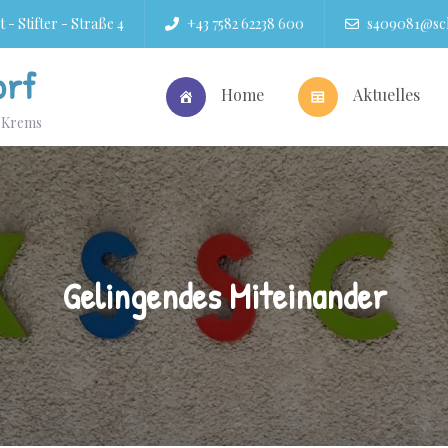
 - Stifter - Straße 4
+43 7582 62238 600
s409081@sch
orf
Home
Aktuelles
r Krems
Gelingendes Miteinander