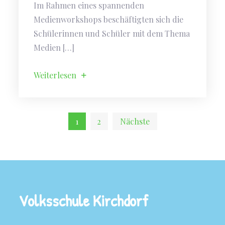
Im Rahmen eines spannenden
Medienworkshops beschäftigten sich die
Schülerinnen und Schüler mit dem Thema
Medien […]
Weiterlesen
1
2
Nächste
Seitennummerierung
der
Beiträge
Volksschule Kirchdorf