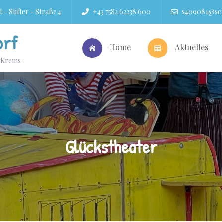
 - Stifter - Straße 4
+43 7582 62238 600
s409081@sch
orf
Home
Aktuelles
r Krems
Glückstheater