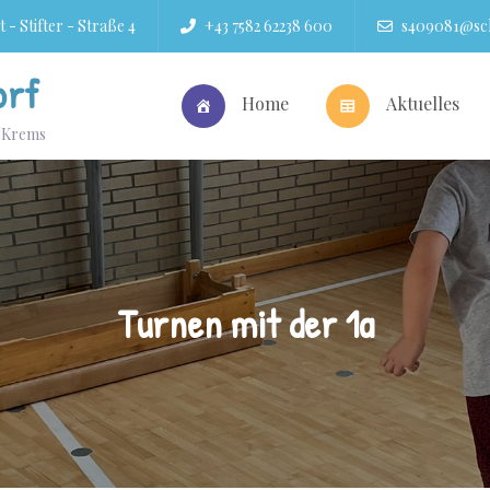
 - Stifter - Straße 4
+43 7582 62238 600
s409081@sch
orf
Home
Aktuelles
r Krems
Turnen mit der 1a