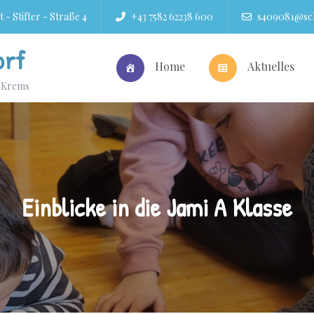
 - Stifter - Straße 4
+43 7582 62238 600
s409081@sch
orf
Home
Aktuelles
r Krems
Einblicke in die Jami A Klasse