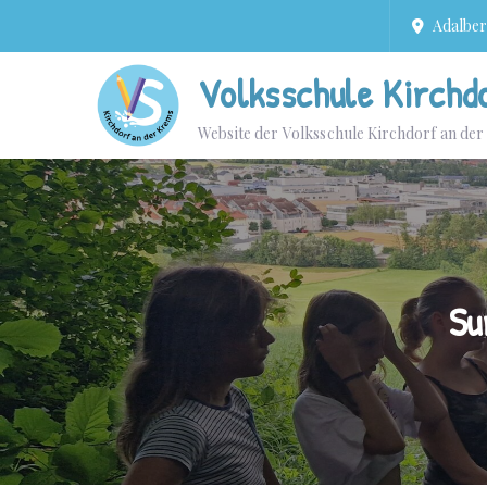
Adalbert
Volksschule Kirchd
Website der Volksschule Kirchdorf an de
Su