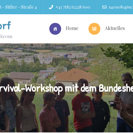
 - Stifter - Straße 4
+43 7582 62238 600
s409081@sch
orf
Home
Aktuelles
r Krems
rvival-Workshop mit dem Bundesh