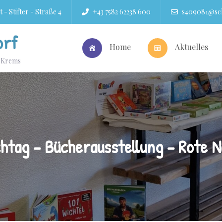
 - Stifter - Straße 4
+43 7582 62238 600
s409081@sch
orf
Home
Aktuelles
r Krems
htag – Bücherausstellung – Rote 