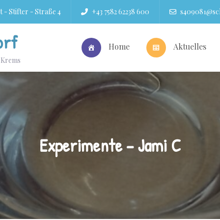
 - Stifter - Straße 4
+43 7582 62238 600
s409081@sch
orf
Home
Aktuelles
r Krems
Experimente – Jami C