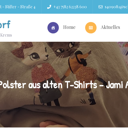
 - Stifter - Straße 4
+43 7582 62238 600
s409081@sch
orf
Home
Aktuelles
r Krems
Polster aus alten T-Shirts – Jami 