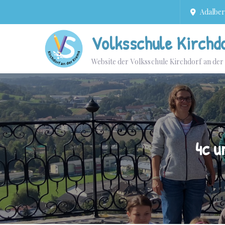
Adalbert
Volksschule Kirchd
Website der Volksschule Kirchdorf an de
4c u