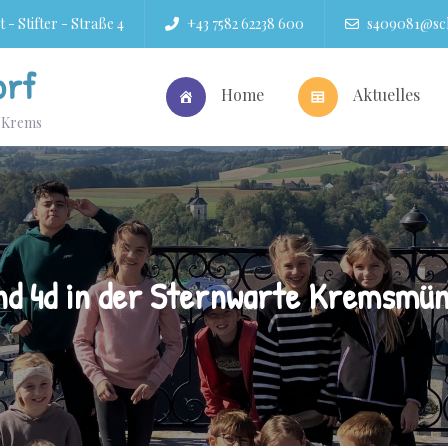
 - Stifter - Straße 4
+43 7582 62238 600
s409081@sch
orf
Home
Aktuelles
r Krems
nd 4d in der Sternwarte Kremsmü